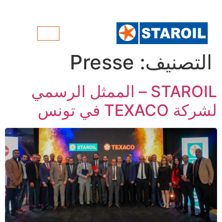
التصنيف:
Presse
STAROIL – الممثل الرسمي
لشركة TEXACO في تونس