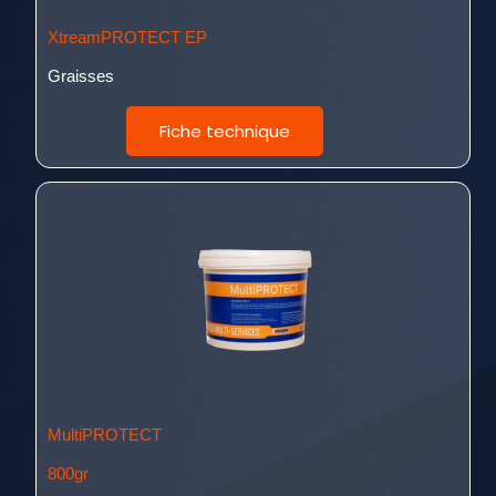
XtreamPROTECT EP
Graisses
Fiche technique
MultiPROTECT
800gr